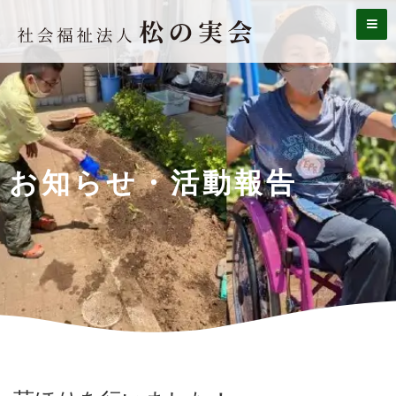
内
容
を
ス
キ
ッ
プ
お知らせ・活動報告