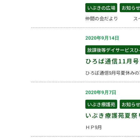
いぶきの広場
,
お知ら
仲間の会だより スイ
2020年9月14日
放課後等デイサービスひ
ひろば通信11月
ひろば通信9月号夏休み
2020年9月7日
いぶき療護苑
,
お知ら
いぶき療護苑夏祭
ＨＰ9月