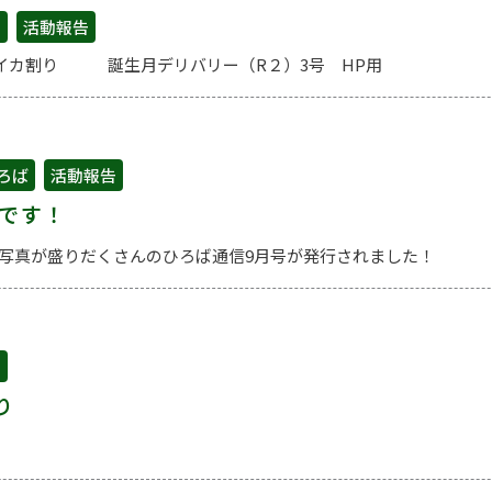
ー
ー
ー
ー
ー
せ
,
活動報告
ジ
ジ
ジ
ジ
ジ
カ割り 誕生月デリバリー（R２）3号 HP用
ろば
,
活動報告
号です！
の写真が盛りだくさんのひろば通信9月号が発行されました！
せ
り