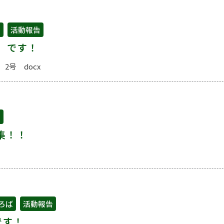
せ
,
活動報告
」です！
2号 docx
せ
集！！
ろば
,
活動報告
です！