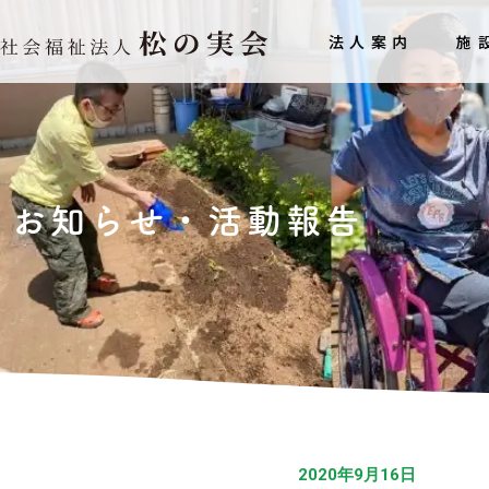
内
法人案内
施
容
を
ス
キ
ッ
プ
お知らせ・活動報告
2020年9月16日