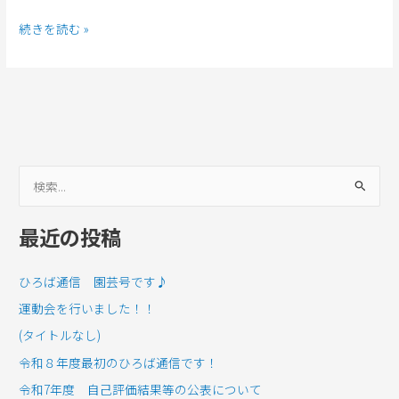
始
続きを読む »
め
ま
し
た
検
索
最近の投稿
対
象
ひろば通信 園芸号です♪
:
運動会を行いました！！
(タイトルなし)
令和８年度最初のひろば通信です！
令和7年度 自己評価結果等の公表について