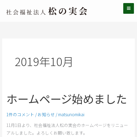
内
容
を
ス
キ
ッ
プ
2019年10月
ホームページ始めました
ホ
ー
ム
1件のコメント
/
お知らせ
/
matsunomikai
ペ
11月1日より、社会福祉法人松の実会のホームページをリニュー
ー
アルしました。よろしくお願い致します。
ジ